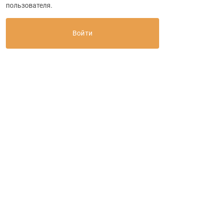
пользователя.
+ 7 (916) 481-79-84
+7 (985) 863-77-77
Обратный вызов